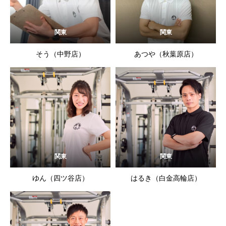
関東
関東
そう（中野店）
あつや（秋葉原店）
関東
関東
ゆん（四ツ谷店）
はるき（白金高輪店）