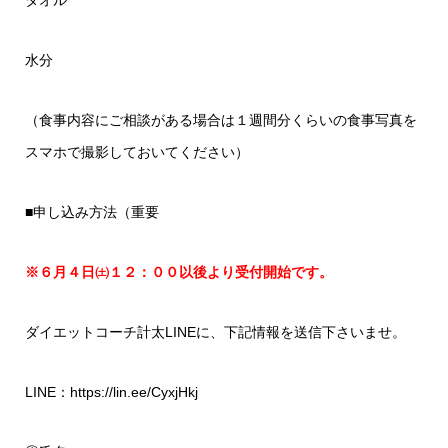
タオル
水分
（食事内容にご相談がある場合は１週間分くらいの食事写真を
スマホで撮影しておいてください）
■申し込み方法（重要
※６月４日㈯１２：００以後より受付開始です。
ダイエットコーチ計太LINEに、下記情報を送信下さいませ。
LINE：
https://lin.ee/CyxjHkj